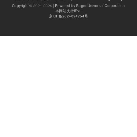
Copyright © 2021-2024 | Powered by Pager Universal Corporation
本网站支持IPv6
京ICP备2024094754号