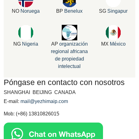
NO
Noruega
BP
Benelux
SG
Singapur
NG
Nigeria
AP
organización
MX
México
regional africana
de propiedad
intelectual
Póngase en contacto con nosotros
SHANGHAI BEIJING CANADA
E-mail:
mail@yezhimaip.com
Mob: (+86) 13810826015