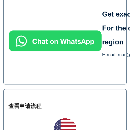
Get exac
For the 
region
E-mail:
mail
查看申请流程