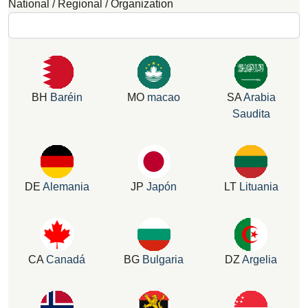
National / Regional / Organization
BH
Baréin
MO
macao
SA
Arabia
Saudita
DE
Alemania
JP
Japón
LT
Lituania
CA
Canadá
BG
Bulgaria
DZ
Argelia