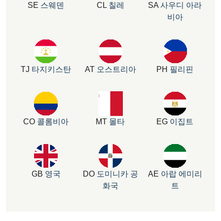
SE
스웨덴
CL
칠레
SA
사우디 아라
비아
TJ
타지키스탄
AT
오스트리아
PH
필리핀
CO
콜롬비아
MT
몰타
EG
이집트
GB
영국
DO
도미니카 공
AE
아랍 에미리
화국
트