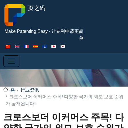
주요 콘텐츠로 건너뛰기
页之码
Make Patenting Easy · 让专利申请更简
单
行业资讯
홈
크로스보더 이커머스 주목! 다양한 국가의 외모 보호 순위
가 공개됩니다!
크로스보더 이커머스 주목! 다