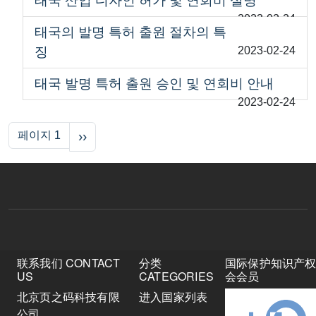
태국 산업 디자인 허가 및 연회비 설명
2023-02-24
태국의 발명 특허 출원 절차의 특
징
2023-02-24
태국 발명 특허 출원 승인 및 연회비 안내
2023-02-24
페이지 지정
다음 페이지
페이지 1
››
联系我们 CONTACT
分类
国际保护知识产
US
CATEGORIES
会会员
北京页之码科技有限
进入国家列表
公司