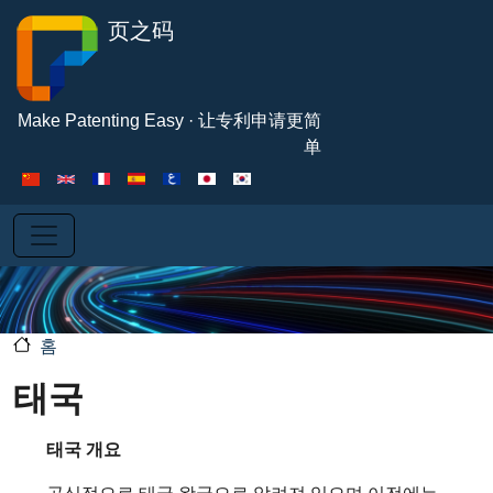
주요 콘텐츠로 건너뛰기
页之码
Make Patenting Easy · 让专利申请更简
单
홈
태국
태국 개요