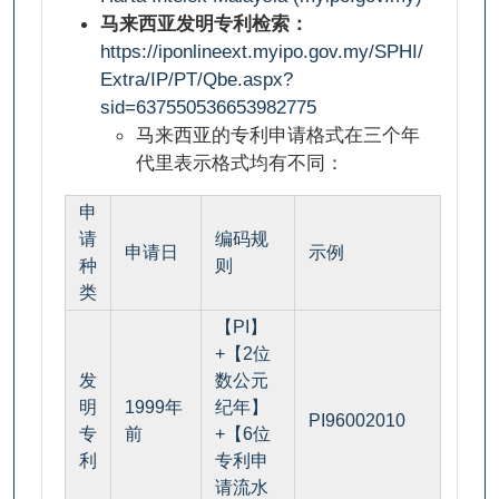
马来西亚发明专利检索：
https://iponlineext.myipo.gov.my/SPHI/
Extra/IP/PT/Qbe.aspx?
sid=637550536653982775
马来西亚的专利申请格式在三个年
代里表示格式均有不同：
申
请
编码规
申请日
示例
种
则
类
【PI】
+【2位
发
数公元
明
1999年
纪年】
PI96002010
专
前
+【6位
利
专利申
请流水