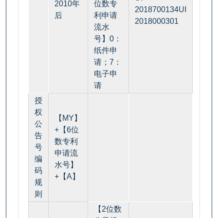
2010年
位数专
2018700134UI
后
利申请
2018000301
流水
号】0：
纸件申
请；7：
电子申
请
授
权
【MY】
公
+【6位
告
数专利
号
申请流
编
水号】
码
+【A】
规
则
【2位数