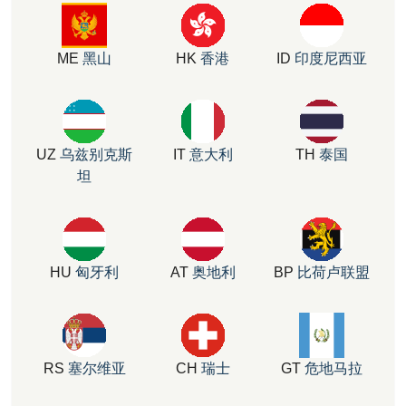
ME
黑山
HK
香港
ID
印度尼西亚
UZ
乌兹别克斯
IT
意大利
TH
泰国
坦
HU
匈牙利
AT
奥地利
BP
比荷卢联盟
RS
塞尔维亚
CH
瑞士
GT
危地马拉