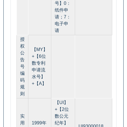
号】0：
纸件申
请；7：
电子申
请
授
权
【MY】
公
+【6位
告
数专利
号
申请流
编
水号】
码
+【A】
规
则
【UI】
+【2位
实
数公元
用
1999年
纪年】
UI93000018