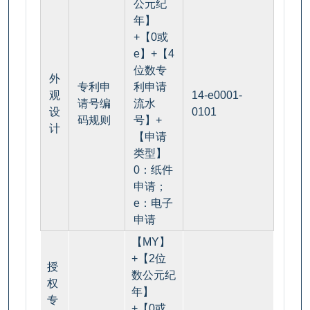
公元纪
年】
+【0或
e】+【4
位数专
外
专利申
利申请
观
14-e0001-
请号编
流水
设
0101
码规则
号】+
计
【申请
类型】
0：纸件
申请；
e：电子
申请
【MY】
+【2位
授
数公元纪
权
年】
专
+【0或