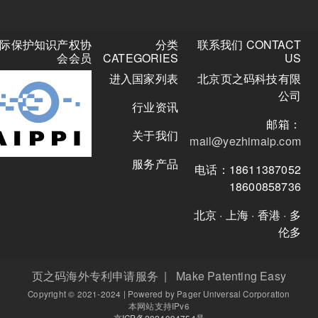
关
国际保护知识产权协
分类
联系我们 CO
注
会会员
CATEGORIES
微
进入国家列表
北京页之码
信
公
行业资讯
众
号
关于我们
mail@yezhima
服务产品
电话：186113
18600
北京 · 上海 · 
页之码海外专利申请服务 | Make Patenting E
Copyright © 2021-2024 | Powered by Pager Universal Corpo
本网站支持IPv6
京ICP备2024094754号