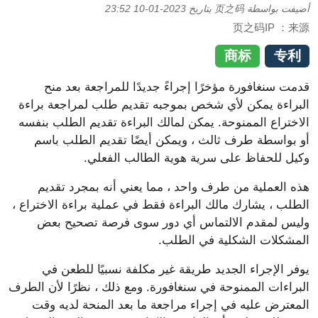
اسطة
页之码
بتاريخ
2023-01-10 23:52
页之码
商标
فورة مؤخرًا إجراءً جديدًا للمراجعة بعد منح
يمكن لأي شخص بموجبه تقديم طلب لمراجعة براءة
الممنوحة. يمكن لمالك البراءة تقديم الطلب بنفسه
ة طرف ثالث ، ويمكن أيضًا تقديم الطلب باسم
فاظ على سرية هوية الطالب الفعلي.
لية من طرف واحد ، مما يعني أنه بمجرد تقديم
شارك مالك البراءة فقط في عملية براءة الاختراع ،
دم الالتماس أي دور سوى فرصة تصحيح بعض
 الشكلية في الطلب.
راء الجديد طريقة غير مكلفة نسبيًا للطعن في
الممنوحة في سنغافورة. ومع ذلك ، نظرًا لأن الطرف
عليه في إجراء مراجعة ما بعد المنحة لديه وقت