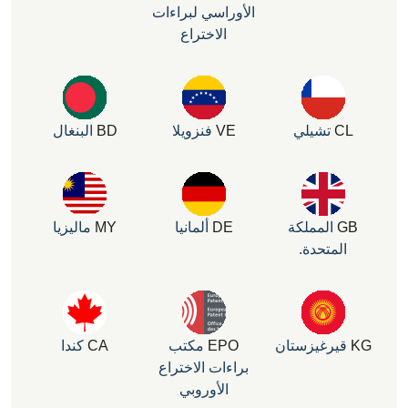
الأوراسي لبراءات
الاختراع
تشيلي
VE
فنزويلا
BD
البنغال
المملكة
DE
ألمانيا
MY
ماليزيا
لمتحدة.
يرغيزستان
EPO
مكتب
CA
كندا
براءات الاختراع
الأوروبي