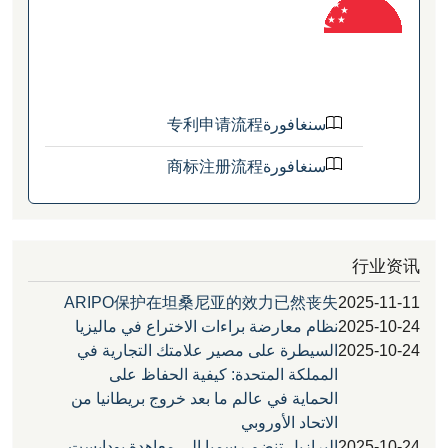
سنغافورة专利申请流程
سنغافورة商标注册流程
行
ARIPO保护在坦桑尼亚的效力已然丧失
2025
2025
نظام معارضة براءات الاختراع في ماليزيا
2025
السيطرة على مصير علامتك التجارية في
المملكة المتحدة: كيفية الحفاظ على
الحماية في عالم ما بعد خروج بريطانيا من
الاتحاد الأوروبي
2025
البرازيل تنضم رسميا إلى معاهدة بودابست