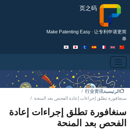
تجاوز إلى المحتوى الرئيسي
页之码
Make Patenting Easy · 
行业资讯
ية
تطلق إجراءات إعادة الفحص بعد المنحة
ورة تطلق إجراءات إعادة
 بعد المنحة