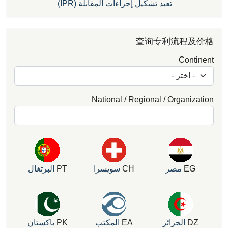
تعيد تشكيل إجراءات المقابلة (IPR)
查询专利流程
Con
National / Regional / Organ
E
مصر
CH
سويسرا
PT
البرتغال
الجزائر
EA
المكتب
PK
باكستان