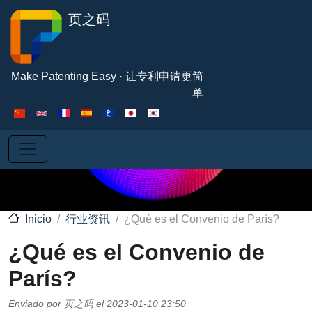
Pasar al contenido principal
页之码
Make Patenting Easy · 让专利申请更简
单
行业资讯
¿Qué es el Convenio de París?
Inicio
¿Qué es el Convenio de
París?
Enviado por
页之码
el
2023-01-10 23:50