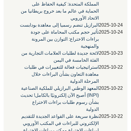
المملكة المتحدة: كيفية الحفاظ على
الحماية في عالم ما بعد خروج بريطانيا من
الاتحاد الأوروبي
2025
البرازيل تنضم رسميا إلى معاهدة بودابست
2025
تأثير حجم مكتب المحاماة على جودة
براءات الاختراع: التوازن بين المرونة
والمنهجية
2025
لائحة جديدة لطلبات العلامات التجارية من
الفئة الخامسة في اليمن
2025
استراتيجيات فعالة للتغييرات في طلبات
معاهدة التعاون بشأن البراءات خلال
المرحلة الدولية
2025
المعهد الوطني البرازيلي للملكية الصناعية
(INPI) أصبح الآن إلكترونيًا بالكامل! تحديث
بشأن رسوم طلبات براءات الاختراع
الدولية
2025
نظرة سريعة على القواعد الجديدة للتقديم
الإلكتروني للبراءات في المكتب الأوروبي
لبراءات الاختراع ومكتب براءات الاختراع