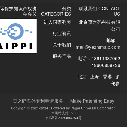
关
国际保护知识产权协
分类
联系我们 CO
注
会会员
CATEGORIES
微
进入国家列表
北京页之码
信
公
行业资讯
众
号
关于我们
mail@yezhima
服务产品
电话：186113
18600
北京 · 上海 · 
页之码海外专利申请服务 | Make Patenting E
Copyright © 2021-2024 | Powered by Pager Universal Corpo
本网站支持IPv6
京ICP备2024094754号