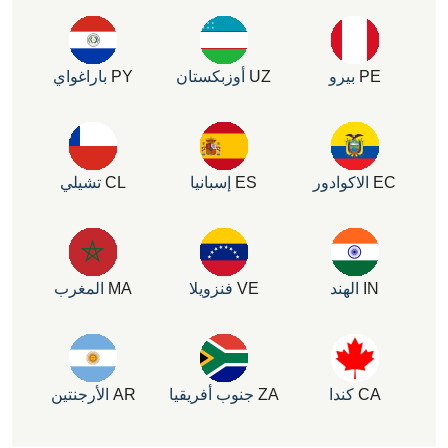
P
بيرو
UZ
أوزبكستان
PY
باراغواي
الاكوادور
ES
إسبانيا
CL
تشيلي
I
الهند
VE
فنزويلا
MA
المغرب
C
كندا
ZA
جنوب أفريقيا
AR
الأرجنتين