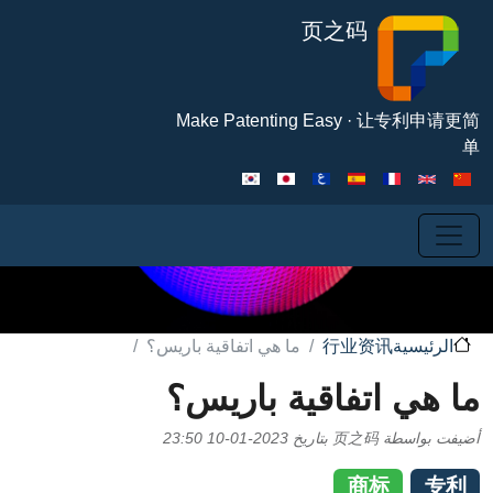
تجاوز إلى المحتوى الرئيسي
页之码
Make Patenting Easy · 
行业资讯
ما هي اتفاقية باريس؟
ية
 اتفاقية باريس؟
اسطة
页之码
بتاريخ
2023-01-10 23:50
商标