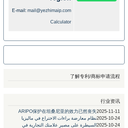
E-mail:
mail@yezhimaip.com
Calculator
了解专利/商标申
行
ARIPO保护在坦桑尼亚的效力已然丧失
2025
2025
نظام معارضة براءات الاختراع في ماليزيا
2025
السيطرة على مصير علامتك التجارية في