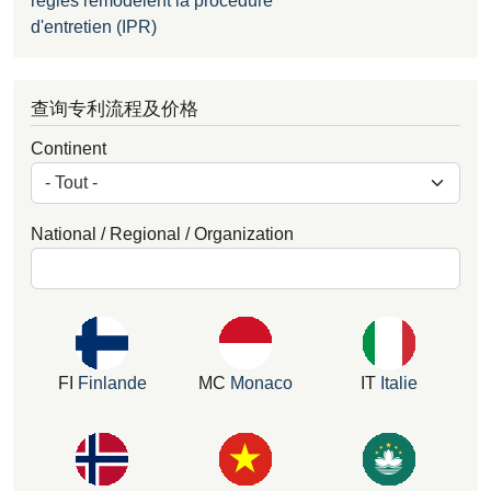
règles remodèlent la procédure
d'entretien (IPR)
查询专利流程及价格
Continent
National / Regional / Organization
FI
Finlande
MC
Monaco
IT
Italie