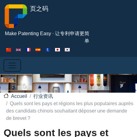
Aller au contenu principal
页之码
Make Patenting Easy · 让专利申请更简
单
行业资讯
Accueil
Quels sont les pays et régions les plus populaires auprès
des candidats chinois souhaitant déposer une demande
de brevet ?
Quels sont les pays et