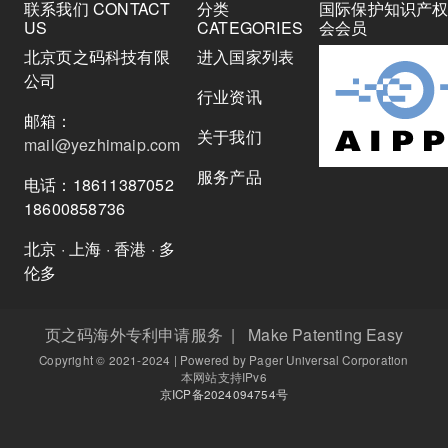
联系我们 CONTACT
分类
国际保护知识产
US
CATEGORIES
会会员
北京页之码科技有限
进入国家列表
公司
行业资讯
邮箱：
关于我们
mail@yezhimaip.com
服务产品
电话：18611387052
18600858736
北京 · 上海 · 香港 · 多
伦多
页之码海外专利申请服务 | Make Patenting Easy
Copyright © 2021-2024 | Powered by Pager Universal Corporation
本网站支持IPv6
京ICP备2024094754号