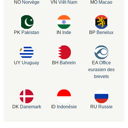
NO
Norvège
VN
Viêt Nam
MO
Macao
PK
Pakistan
IN
Inde
BP
Benelux
UY
Uruguay
BH
Bahreïn
EA
Office
eurasien des
brevets
DK
Danemark
ID
Indonésie
RU
Russie