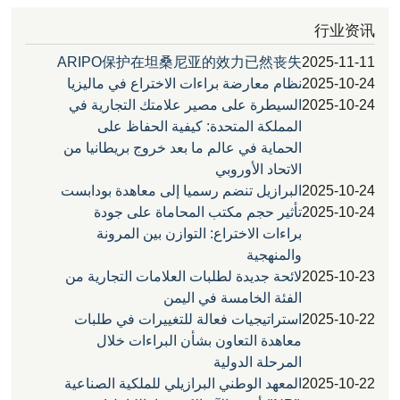
行
ARIPO保护在坦桑尼亚的效力已然丧失
2025
2025
نظام معارضة براءات الاختراع في ماليزيا
2025
السيطرة على مصير علامتك التجارية في
المملكة المتحدة: كيفية الحفاظ على
الحماية في عالم ما بعد خروج بريطانيا من
الاتحاد الأوروبي
2025
البرازيل تنضم رسميا إلى معاهدة بودابست
2025
تأثير حجم مكتب المحاماة على جودة
براءات الاختراع: التوازن بين المرونة
والمنهجية
2025
لائحة جديدة لطلبات العلامات التجارية من
الفئة الخامسة في اليمن
2025
استراتيجيات فعالة للتغييرات في طلبات
معاهدة التعاون بشأن البراءات خلال
المرحلة الدولية
2025
المعهد الوطني البرازيلي للملكية الصناعية