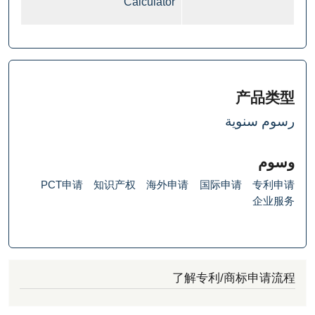
Calculator
产
سنوية
PCT申请
知识产权
海外申请
国际申请
专
企
了解专利/商标申