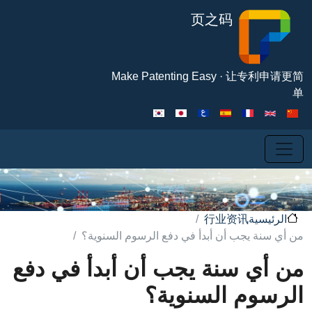
تجاوز إلى المحتوى الرئيسي
页之码
Make Patenting Easy · 
行业资讯
ية
 يجب أن أبدأ في دفع الرسوم السنوية؟
 سنة يجب أن أبدأ في دفع
م السنوية؟