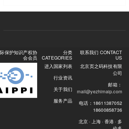
关
国际保护知识产权协
分类
联系我们 CO
注
会会员
CATEGORIES
微
进入国家列表
北京页之码
信
公
行业资讯
众
号
关于我们
mail@yezhima
服务产品
电话：186113
18600
北京 · 上海 · 