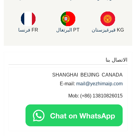
يرغيزستان
PT
البرتغال
FR
فرنسا
 بنا
SHANGHAI BEIJING CAN
E-mail:
mail@yezhimaip
Mob: (+86) 1381082