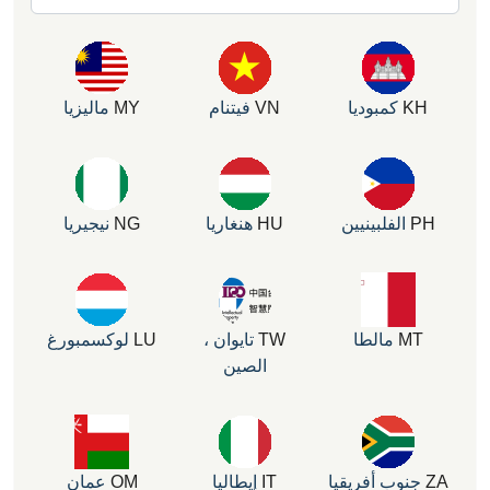
كمبوديا
VN
فيتنام
MY
ماليزيا
الفلبينيين
HU
هنغاريا
NG
نيجيريا
مالطا
TW
تايوان ،
LU
لوكسمبورغ
الصين
وب أفريقيا
IT
إيطاليا
OM
عمان