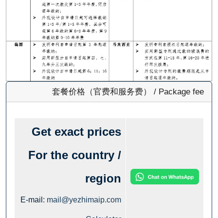
套餐价格（官费和服务费） / Package
Get exact prices
For the country /
region
E-mail:
mail@yezhimaip.com