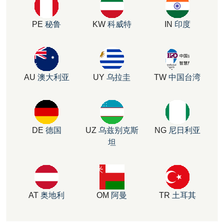
PE
秘鲁
KW
科威特
IN
印度
AU
澳大利亚
UY
乌拉圭
TW
中国台湾
DE
德国
UZ
乌兹别克斯
NG
尼日利亚
坦
AT
奥地利
OM
阿曼
TR
土耳其