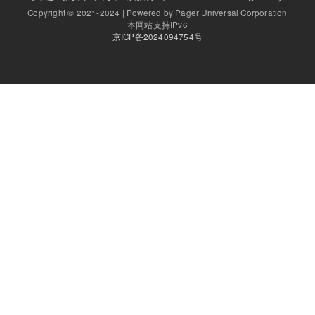
Copyright © 2021-2024 | Powered by Pager Universal Corporation
本网站支持IPv6
京ICP备2024094754号