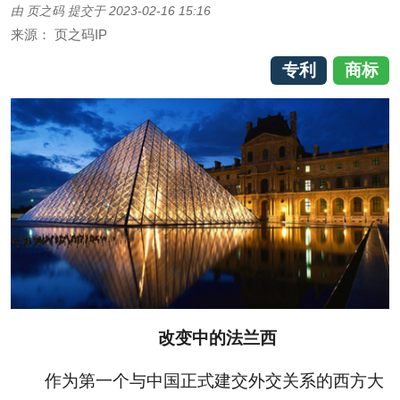
由
页之码
提交于
2023-02-16 15:16
来源：
页之码IP
专利
商标
改变中的法兰西
作为第一个与中国正式建交外交关系的西方大