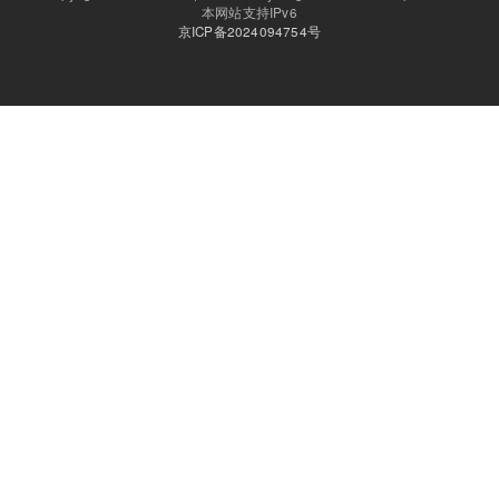
本网站支持IPv6
京ICP备2024094754号