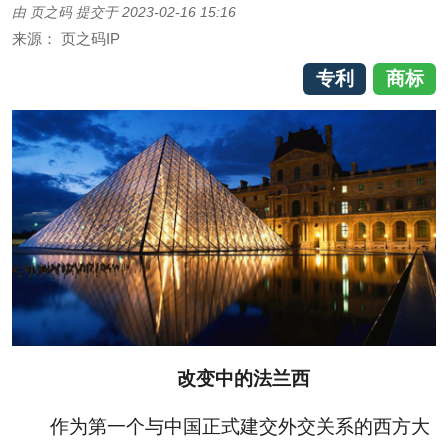
由
页之码
提交于
2023-02-16 15:16
来源：
页之码IP
专利
商标
改变中的法兰西
作为第一个与中国正式建交外交关系的西方大