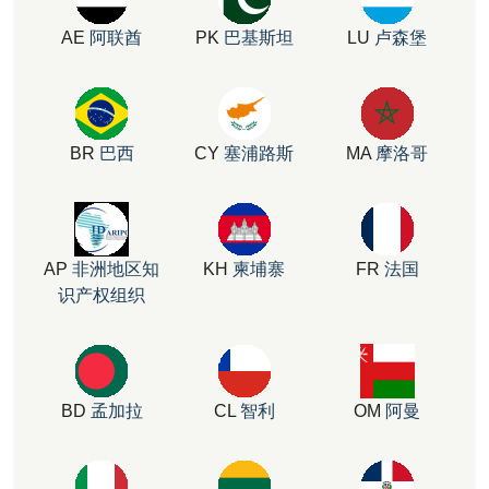
AE
阿联酋
PK
巴基斯坦
LU
卢森堡
BR
巴西
CY
塞浦路斯
MA
摩洛哥
AP
非洲地区知
KH
柬埔寨
FR
法国
识产权组织
BD
孟加拉
CL
智利
OM
阿曼