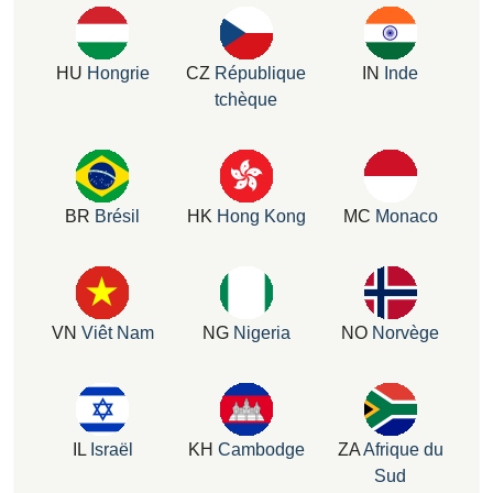
HU
Hongrie
CZ
République
IN
Inde
tchèque
BR
Brésil
HK
Hong Kong
MC
Monaco
VN
Viêt Nam
NG
Nigeria
NO
Norvège
IL
Israël
KH
Cambodge
ZA
Afrique du
Sud