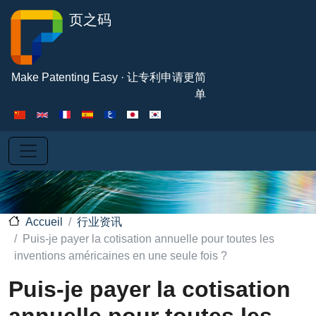
Aller au contenu principal
页之码
Make Patenting Easy · 让专利申请更简
单
行业资讯
Accueil
Puis-je payer la cotisation annuelle pour toutes les
inventions américaines en une seule fois ?
Puis-je payer la cotisation