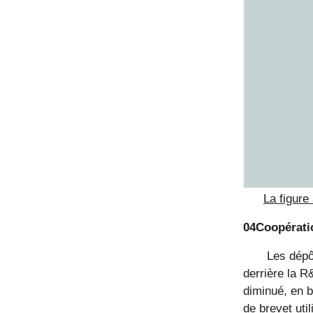
La figure
04Coopératio
Les dépô
derrière la R
diminué, en 
de brevet uti