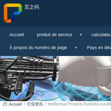
页之码
Accueil
produit de service
calculateu
À propos du numéro de page
Pays en dé
行业资讯
Intellectual Property Australia a publ
Accueil