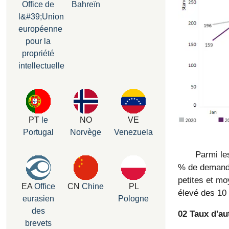
Office de
Bahreïn
l&#39;Union
européenne
pour la
propriété
intellectuelle
PT
le
NO
VE
Portugal
Norvège
Venezuela
Parmi le
% de demande
petites et mo
EA
Office
CN
Chine
PL
élevé des 10 
eurasien
Pologne
des
02 Taux d'au
brevets