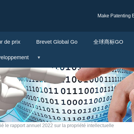
Aller au contenu principal
Make Patenti
r de prix
Brevet Global Go
全球商标GO
veloppement
ié le rapport annuel 2022 sur la propriété intellectuelle