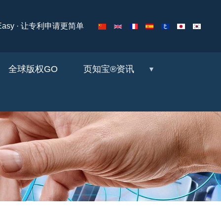
ng Easy · 让专利申请更简单
全球版权GO
页知宝®资讯