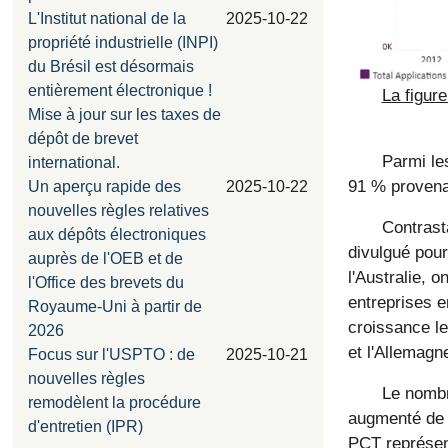
L'Institut national de la
2025-10-22
propriété industrielle (INPI)
du Brésil est désormais
entièrement électronique !
La figur
Mise à jour sur les taxes de
dépôt de brevet
Parmi le
international.
91 % provena
Un aperçu rapide des
2025-10-22
nouvelles règles relatives
Contrast
aux dépôts électroniques
divulgué pou
auprès de l'OEB et de
l'Australie, 
l'Office des brevets du
entreprises 
Royaume-Uni à partir de
croissance l
2026
et l'Allemagn
Focus sur l'USPTO : de
2025-10-21
nouvelles règles
Le nombr
remodèlent la procédure
augmenté de 
d'entretien (IPR)
PCT représent