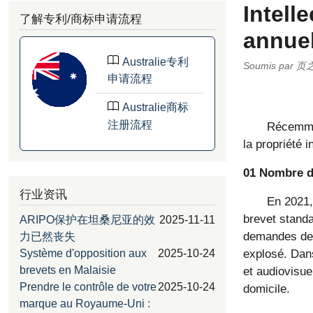
Intell
了解专利/商标申请流程
annuel
Australie专利
Soumis par
页
申请流程
Australie商标
注册流程
Récemment
la propriété 
01 Nombre d
行业资讯
En 2021,
brevet standa
ARIPO保护在坦桑尼亚的效
2025-11-11
demandes de 
力已然丧失
explosé. Dan
Système d'opposition aux
2025-10-24
brevets en Malaisie
et audiovisue
Prendre le contrôle de votre
2025-10-24
domicile.
marque au Royaume-Uni :