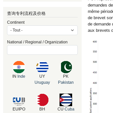
demandes de b
même période
查询专利流程及价格
de brevet son
Continent
de demande de
aux brevets d
National / Regional / Organization
IN
Inde
UY
PK
Uruguay
Pakistan
EUIPO
BH
CU
Cuba