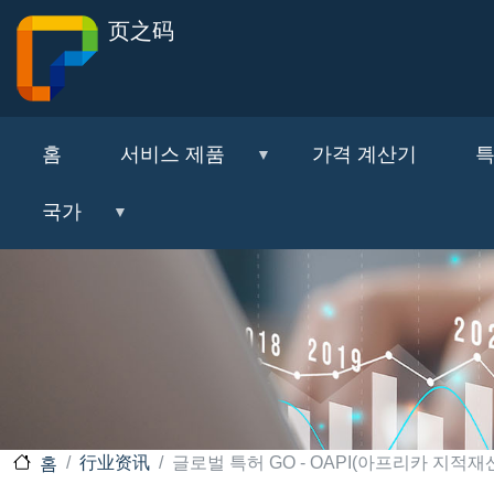
页之码
홈
서비스 제품
가격 계산기
특
국가
行业资讯
글로벌 특허 GO - OAPI(아프리카 지적재산
홈