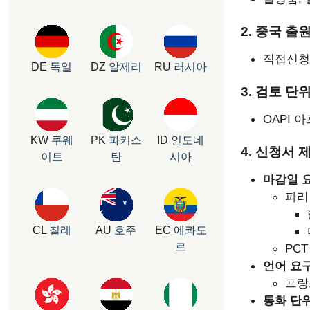
2. 중국 출
직접신청,
DE
독일
DZ
알제리
RU
러시아
3. 검토 단위
OAPI 
KW
쿠웨
PK
파키스
ID
인도네
4. 신청서 
이트
탄
시아
마감일 
파리
CL
칠레
AU
호주
EC
에콰도
르
PC
언어 요
프랑
통화 단위