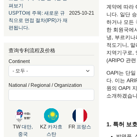
펴보기
계약에 따라 
USPTO에 주목: 새로운 규
2025-10-21
니다. 일단 
칙으로 면접 절차(IPR)가 재
하거나 모든 
편됩니다.
한 회원국에서
냉, 부르키나
적도기니, 말
查询专利流程及价格
지역기구로, 
(ARIPO 관
Continent
OAPI는 단
다. 이는 AR
National / Regional / Organization
원의 OAPI
소개하겠습니
1. 특허 보
TW
대만,
KZ
카자흐
FR
프랑스
중국
스탄
발명품, 