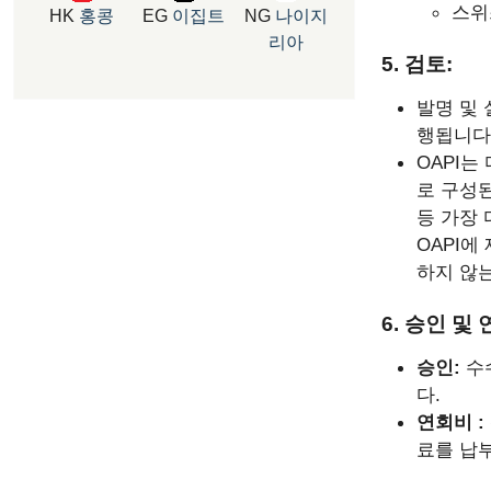
스위
HK
홍콩
EG
이집트
NG
나이지
리아
5. 검토:
발명 및 
행됩니다
OAPI는
로 구성된
등 가장
OAPI에
하지 않
6. 승인 및
승인:
수
다.
연회비 :
료를 납부