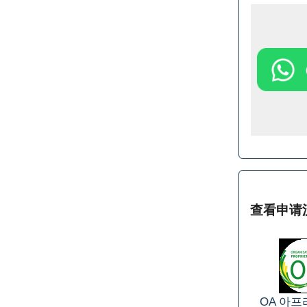
查看申请
OA
아프