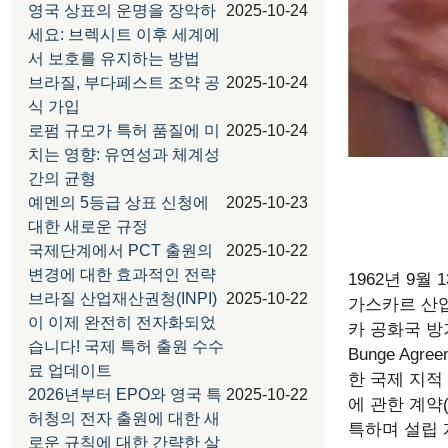
영국 상표의 운명을 장악하
2025-10-24
세요: 브렉시트 이후 세계에
서 보호를 유지하는 방법
브라질, 부다페스트 조약 공
2025-10-24
식 가입
로펌 규모가 특허 품질에 미
2025-10-24
치는 영향: 유연성과 체계성
간의 균형
예멘의 5등급 상표 신청에
2025-10-23
대한 새로운 규정
국제단계에서 PCT 출원의
2025-10-22
변경에 대한 효과적인 전략
1962년 9
브라질 산업재산권청(INPI)
2025-10-22
가스카르 산업
이 이제 완전히 전자화되었
카 공화국 방
습니다! 국제 특허 출원 수수
Bunge Ag
료 업데이트
한 국제 지적
2026년부터 EPO와 영국 특
2025-10-22
에 관한 계약
허청의 전자 출원에 대한 새
특하며 설립 
로운 규칙에 대한 간략한 살