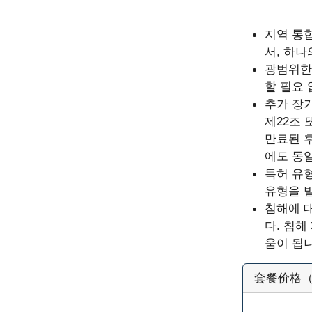
지역 통합
서, 하
광범위한
할 필요
추가 장
제22조 
만료된 후
에도 동
특허 유형
유형을 
침해에 대
다. 침
움이 됩니
套餐价格（官