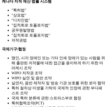
캐나다 지적 재산 법률 시스템
"특허법"
"상표법"
"디자인법"
"집적회로 토폴로지법"
공무원발명법
"집적회로 토폴로지법"
저작권법
국제기구/협정
맹인, 시각 장애인 또는 기타 인쇄 장애가 있는 사람을 위
해 출판된 저작물에 대한 접근을 용이하게 하기 위한 마
라케시 조약
WIPO 저작권 조약
WIPO 실연 및 음반 조약
실연자, 음반 제작자 및 방송 기관 보호를 위한 로마 협약
특허 절차상 미생물 기탁의 국제적 인정에 관한 부다페
스트 조약
국제 특허 분류에 관한 스트라스부르 협정
특허협력조약(PCT)