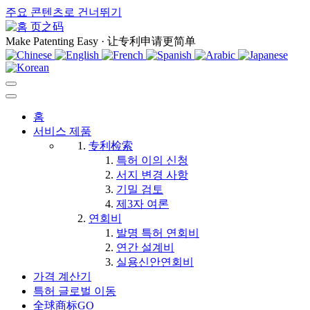
주요 콘텐츠로 건너뛰기
页之码
Make Patenting Easy · 让专利申请更简单
홈
서비스 제품
专利检索
특허 이의 신청
서지 변경 사항
기밀 검토
제3자 여론
연회비
발명 특허 연회비
연간 설계비
실용신안연회비
가격 계산기
특허 글로벌 이동
全球商标GO