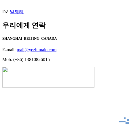
DZ
알제리
우리에게 연락
SHANGHAI BEIJING CANADA
E-mail:
mail@yezhimaip.com
Mob: (+86) 13810826015
联系我们 CONTACT US
分类
国际保护
CATEGORIES
北京页之码科技有
进入国家列
限公司
表
邮箱：