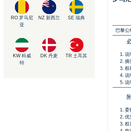
RO
罗马尼
NZ
新西兰
SE
瑞典
亚
巴黎公
说
KW
科威
DK
丹麦
TR
土耳其
摘
特
权
说
说
委
优
权
申