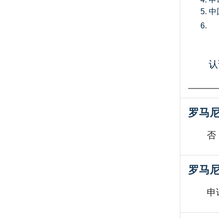
中
认
罗马尼
否
罗马
申