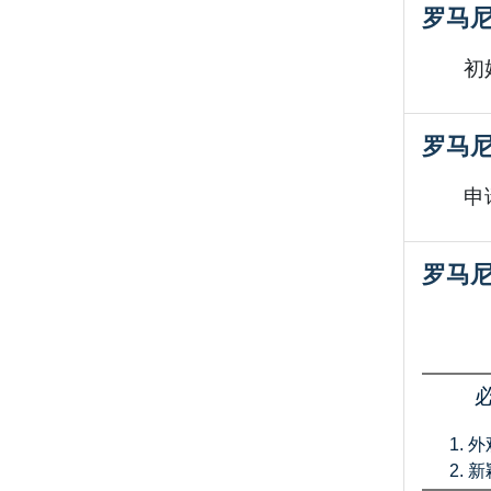
罗马
初
罗马
申
罗马
外
新