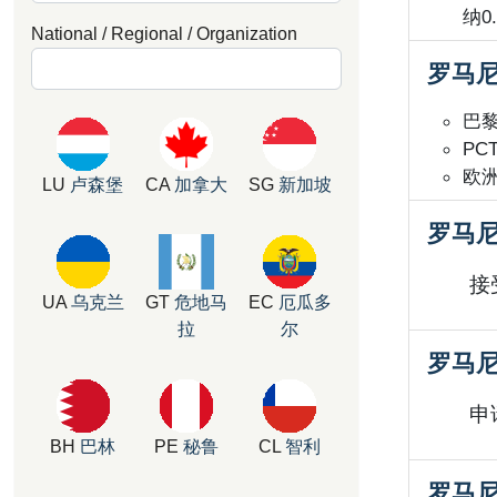
纳0
National / Regional / Organization
罗马尼
巴
PC
欧
LU
卢森堡
CA
加拿大
SG
新加坡
罗马
接
UA
乌克兰
GT
危地马
EC
厄瓜多
拉
尔
罗马
申
BH
巴林
PE
秘鲁
CL
智利
罗马