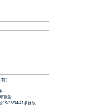
如有）
本
初审报告
9/28/34/41条修改