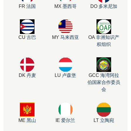
FR
法国
MX
墨西哥
DO
多米尼加
CU
古巴
MY
马来西亚
OA
非洲知识产
权组织
DK
丹麦
LU
卢森堡
GCC
海湾阿拉
伯国家合作委员
会
ME
黑山
IE
爱尔兰
LT
立陶宛