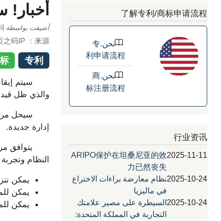
أخبار! سوف
了解专利/商标申请流程
أضيفت بواسطة
页之码
页之码IP
来源：
نحن.专
利申请流程
商标
专利
نحن.商
标注册流程
والذي ظل قيد الاستخدام لأكثر من 0
إدارة جديدة.
行业资讯
ARIPO保护在坦桑尼亚的效
2025-11-11
النظام وتجربة المس
力已然丧失
2025-10-24
نظام معارضة براءات الاختراع
يمكن تنزيل ا
في ماليزيا
يمكن للمستخدمين اختيار DOCX 
2025-10-24
السيطرة على مصير علامتك
يمكن للمستخدم
التجارية في المملكة المتحدة: