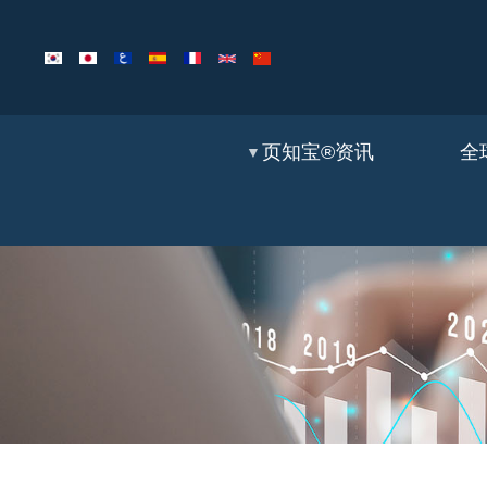
页知宝®资讯