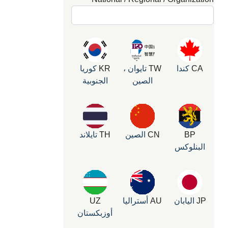
CA
كندا
TW
تايوان ،
KR
كوريا
الصين
الجنوبية
BP
CN
الصين
TH
تايلاند
البنلوكس
JP
اليابان
AU
أستراليا
UZ
أوزبكستان