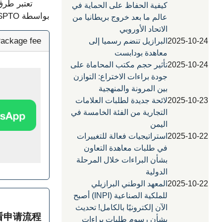
تعتبر طرق الب
كيفية الحفاظ على الحماية في
بواسطة USPTO. الفرز التعسفي حسب العنوان وسجل البحث ، إلخ.
عالم ما بعد خروج بريطانيا من
الاتحاد الأوروبي
ackage fee
2025-10-24
البرازيل تنضم رسميا إلى
معاهدة بودابست
2025-10-24
تأثير حجم مكتب المحاماة على
جودة براءات الاختراع: التوازن
بين المرونة والمنهجية
2025-10-23
لائحة جديدة لطلبات العلامات
التجارية من الفئة الخامسة في
اليمن
2025-10-22
استراتيجيات فعالة للتغييرات
في طلبات معاهدة التعاون
بشأن البراءات خلال المرحلة
الدولية
2025-10-22
المعهد الوطني البرازيلي
للملكية الصناعية (INPI) أصبح
الآن إلكترونيًا بالكامل! تحديث
查看申请流程
بشأن رسوم طلبات براءات