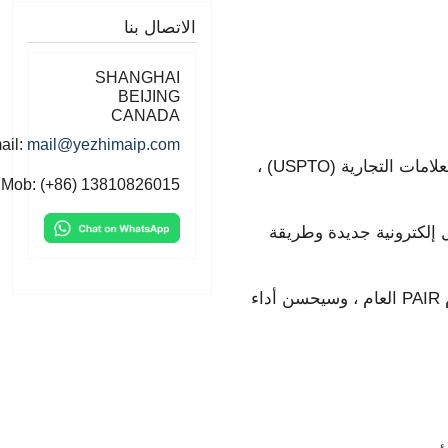
الاتصال بنا
SHANGHAI
BEIJING
CANADA
E-mail:
mail@yezhimaip.com
سيتم إيقاف نظام PAIR العام لمكتب الولايات المتحدة لبراءات الاختراع والعلامات التجارية (USPTO) ،
Mob: (+86) 13810826015
 طريقة إرسال إلكترونية جديدة وطريقة
يتوافق مركز براءات الاختراع بشكل تنازلي مع جميع الوظائف الحالية لنظام PAIR العام ، وسيحسن أداء