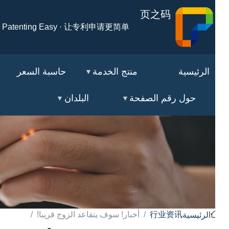
页之码
ake Patenting Easy · 让专利申请更简单
الرئيسية
منتج الخدمة
حاسبة السعر
Go
حول رقم الصفحة
البلدان
行业资讯
أخبار! سوف يتقاعد الزوج قريبا!
الرئيسية