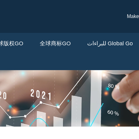
تجاوز إلى المحتوى الرئيسي
M
Global  للبراءات
全球商标GO
全球版权GO