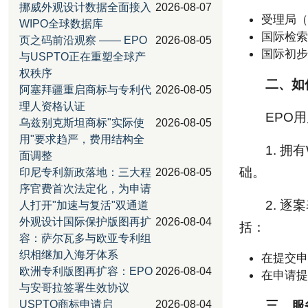
挪威外观设计数据全面接入
2026-08-07
受理局（
WIPO全球数据库
国际检索
页之码前沿观察 —— EPO
2026-08-05
国际初步
与USPTO正在重塑全球产
权秩序
二、如
阿塞拜疆重启商标与专利代
2026-08-05
理人资格认证
EPO
乌兹别克斯坦商标"实际使
2026-08-05
用"要求趋严，费用结构全
1. 
面调整
础。
印尼专利新政落地：三大程
2026-08-05
序官费首次法定化，为申请
2. 
人打开"加速与复活"双通道
外观设计国际保护版图再扩
2026-08-04
括：
容：萨尔瓦多与欧亚专利组
织相继加入海牙体系
在提交申
欧洲专利版图再扩容：EPO
2026-08-04
在申请提
与安哥拉签署生效协议
USPTO商标申请启
2026-08-04
三、服