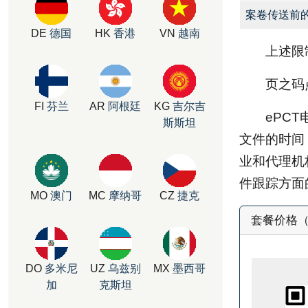
案卷传送前
DE
德国
HK
香港
VN
越南
上述限
页之码
FI
芬兰
AR
阿根廷
KG
吉尔吉
ePC
斯斯坦
文件的时间
业和代理机
件跟踪方面
MO
澳门
MC
摩纳哥
CZ
捷克
套餐价格（官
DO
多米尼
UZ
乌兹别
MX
墨西哥
加
克斯坦