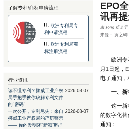
EPO
了解专利/商标申请流程
讯再提
欧洲专利局专
由
song
提交于
利申请流程
来源：
页之码I
欧洲专利局商
标注册流程
欧洲专
月1日起，E
电子通知，
行业资讯
读不懂专利？挪威工业产权
2026-08-07
一、新
局手把手教你破解专利文件
的"密码"
这一新
一次公开，专利尽失：来自
2026-08-07
的数字化替
挪威工业产权局的严厉警示
通知：
—— 你的发明还"新颖"吗？