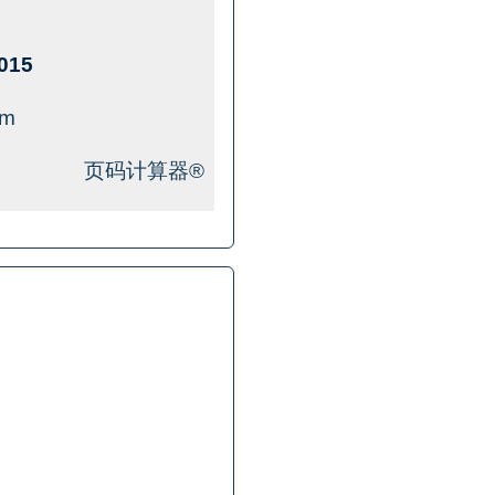
015
om
页码计算器®