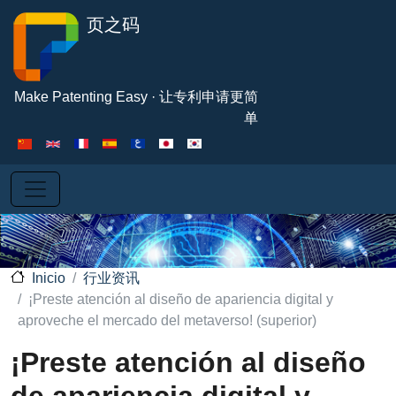
Pasar al contenido principal
页之码
Make Patenting Easy · 让专利申请更简
单
行业资讯
Inicio
¡Preste atención al diseño de apariencia digital y
aproveche el mercado del metaverso! (superior)
¡Preste atención al diseño