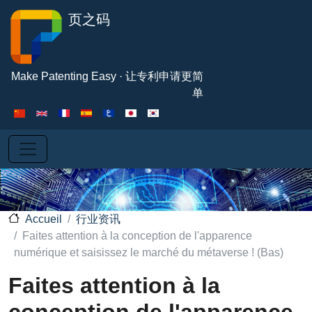
Aller au contenu principal
页之码
Make Patenting Easy · 让专利申请更简
单
行业资讯
Accueil
Faites attention à la conception de l'apparence
numérique et saisissez le marché du métaverse ! (Bas)
Faites attention à la