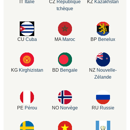
IT
Italie
CZ
République
KZ
Kazakhstan
tchèque
CU
Cuba
MA
Maroc
BP
Benelux
KG
Kirghizistan
BD
Bengale
NZ
Nouvelle-
Zélande
PE
Pérou
NO
Norvège
RU
Russie