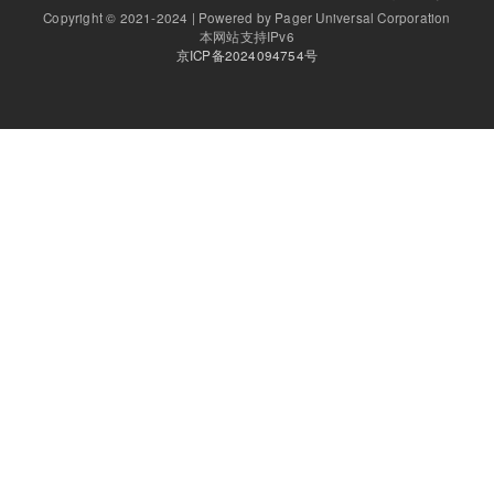
Copyright © 2021-2024 | Powered by Pager Universal Corporation
本网站支持IPv6
京ICP备2024094754号