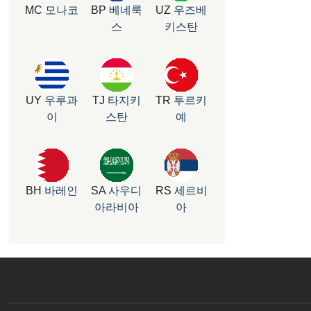
MC
모나코
BP
베네룩
UZ
우즈베
스
키스탄
UY
우루과
TJ
타지키
TR
투르키
이
스탄
예
BH
바레인
SA
사우디
RS
세르비
아라비아
아