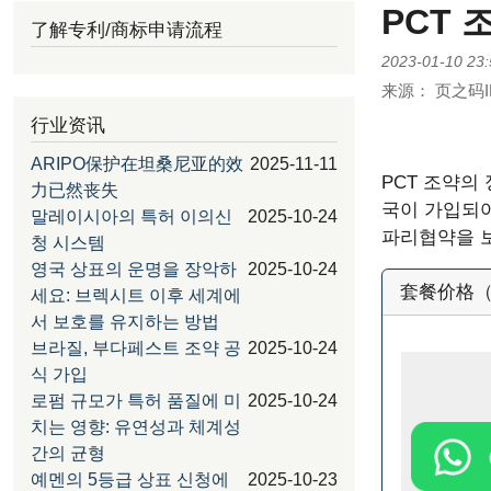
PCT
了解专利/商标申请流程
2023-01-10 23:
来源：
页之码I
行业资讯
ARIPO保护在坦桑尼亚的效
2025-11-11
PCT 조약의
力已然丧失
국이 가입되어
말레이시아의 특허 이의신
2025-10-24
파리협약을 보
청 시스템
영국 상표의 운명을 장악하
2025-10-24
套餐价格（官
세요: 브렉시트 이후 세계에
서 보호를 유지하는 방법
브라질, 부다페스트 조약 공
2025-10-24
식 가입
로펌 규모가 특허 품질에 미
2025-10-24
치는 영향: 유연성과 체계성
간의 균형
예멘의 5등급 상표 신청에
2025-10-23