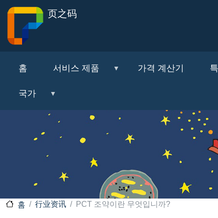
页之码
홈
서비스 제품
가격 계산기
특
국가
行业资讯
PCT 조약이란 무엇입니까?
홈