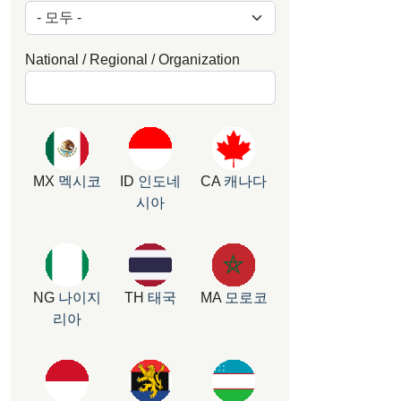
National / Regional / Organization
MX
멕시코
ID
인도네
CA
캐나다
시아
NG
나이지
TH
태국
MA
모로코
리아