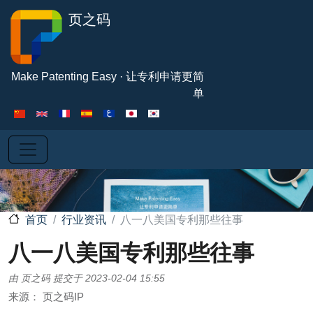
跳转到主要内容
页之码
Make Patenting Easy · 让专利申请更简
单
行业资讯
八一八美国专利那些往事
首页
八一八美国专利那些往事
由
页之码
提交于
2023-02-04 15:55
来源：
页之码IP