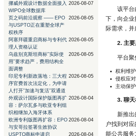
挪威外观设计数据全面接入
2026-08-07
该平台由
WIPO全球数据库
页之码前沿观察 —— EPO
2026-08-05
下，向企业
与USPTO正在重塑全球产
际需求，并
权秩序
阿塞拜疆重启商标与专利代
2026-08-05
2. 主
理人资格认证
乌兹别克斯坦商标"实际使
2026-08-05
平台聚
用"要求趋严，费用结构全
面调整
权利维护
印尼专利新政落地：三大程
2026-08-05
侵权应对
序官费首次法定化，为申请
主动保护
人打开"加速与复活"双通道
外观设计国际保护版图再扩
2026-08-04
3. 
容：萨尔瓦多与欧亚专利组
织相继加入海牙体系
新推出
欧洲专利版图再扩容：EPO
2026-08-04
户找到对应的
与安哥拉签署生效协议
能公共服务
USPTO商标申请启
2026-08-04