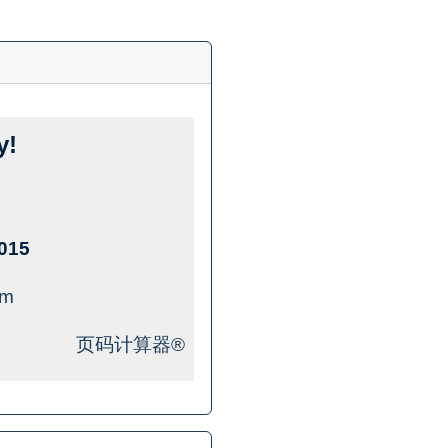
y!
015
om
页码计算器®