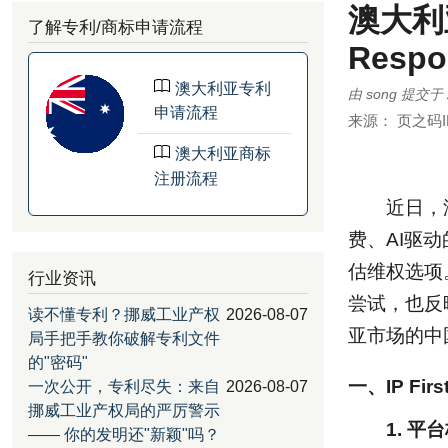
澳大利亚
了解专利/商标申请流程
Res
澳大利亚专利
由
song
提交于
申请流程
来源：
页之码I
澳大利亚商标
注册流程
近日，澳
费、AI驱
估维权选项。
行业资讯
尝试，也反
读不懂专利？挪威工业产权
2026-08-07
亚市场的中
局手把手教你破解专利文件
的"密码"
一、IP Fi
一次公开，专利尽失：来自
2026-08-07
挪威工业产权局的严厉警示
1. 平
—— 你的发明还"新颖"吗？