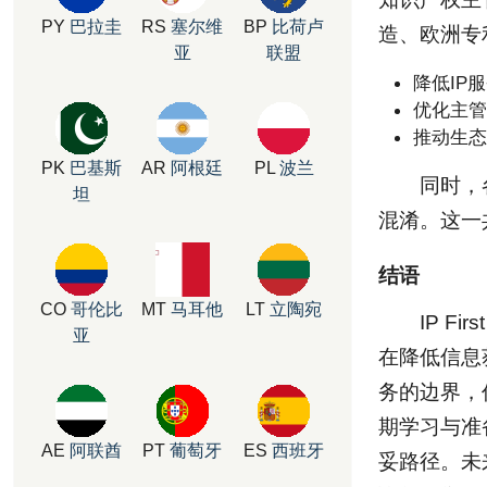
PY
巴拉圭
RS
塞尔维
BP
比荷卢
造、欧洲专
亚
联盟
降低IP
优化主管
推动生态
PK
巴基斯
AR
阿根廷
PL
波兰
同时，
坦
混淆。这一
结语
CO
哥伦比
MT
马耳他
LT
立陶宛
IP F
亚
在降低信息
务的边界，
期学习与准
AE
阿联酋
PT
葡萄牙
ES
西班牙
妥路径。未