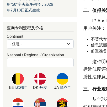
用"50"字头新序列号：2026
二、值得关
年7月18日正式生效
IP 
查询专利流程及价格
用户关注：
Continent
不替代专
信息赋能
前置准备
National / Regional / Organization
这种明
标近似度评
质性法律意
BE
比利时
DK
丹麦
UA
乌克兰
三、行业观
从全球视
知识产权主