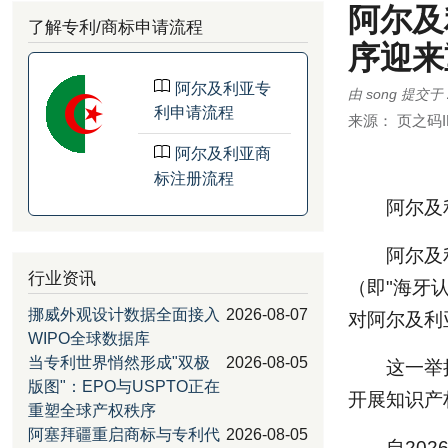
阿尔及
了解专利/商标申请流程
序迎来
阿尔及利亚专
由
song
提交于
利申请流程
来源：
页之码I
阿尔及利亚商
标注册流程
阿尔及
阿尔及
行业资讯
（即"海牙认证
挪威外观设计数据全面接入
2026-08-07
对阿尔及利
WIPO全球数据库
当专利世界悄然形成"双极
2026-08-05
这一举
版图"：EPO与USPTO正在
开展知识产
重塑全球产权秩序
阿塞拜疆重启商标与专利代
2026-08-05
自20