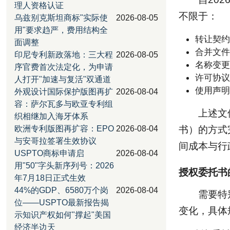
理人资格认证
不限于：
乌兹别克斯坦商标"实际使
2026-08-05
用"要求趋严，费用结构全
转让契约
面调整
合并文件
印尼专利新政落地：三大程
2026-08-05
名称变更
序官费首次法定化，为申请
许可协议
人打开"加速与复活"双通道
使用声明
外观设计国际保护版图再扩
2026-08-04
容：萨尔瓦多与欧亚专利组
上述文
织相继加入海牙体系
欧洲专利版图再扩容：EPO
2026-08-04
书）的方式
与安哥拉签署生效协议
间成本与行
USPTO商标申请启
2026-08-04
用"50"字头新序列号：2026
授权委托书
年7月18日正式生效
44%的GDP、6580万个岗
2026-08-04
需要特别
位——USPTO最新报告揭
变化，具体
示知识产权如何"撑起"美国
经济半边天