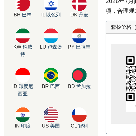
2026年
项，合理规
BH
巴林
IL
以色列
DK
丹麦
套餐价格（官
KW
科威
LU
卢森堡
PY
巴拉圭
特
ID
印度尼
BR
巴西
BD
孟加拉
西亚
IN
印度
US
美国
CL
智利