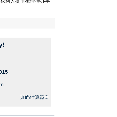
关权利人提前梳理待办事
y!
015
om
页码计算器®