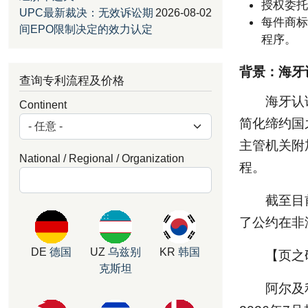
授权委托
UPC最新裁决：无效诉讼期
2026-08-02
每件商标
间EPO限制决定的效力认定
程序。
背景：海牙
查询专利流程及价格
海牙认
Continent
简化缔约国
主管机关附加
National / Regional / Organization
程。
截至目
了公约在非
DE
德国
UZ
乌兹别
KR
韩国
【页之
克斯坦
阿尔及