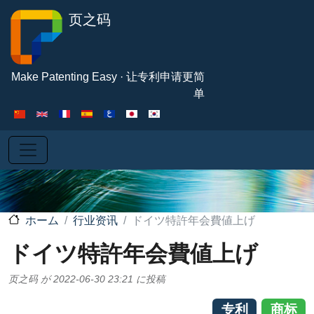
メインコンテンツに移動
页之码
Make Patenting Easy · 让专利申请更简
单
行业资讯
ドイツ特許年会費値上げ
ホーム
ドイツ特許年会費値上げ
页之码
が
2022-06-30 23:21
に投稿
专利
商标