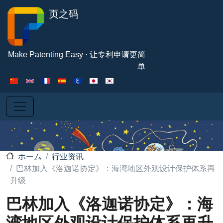
メインコンテンツに移動
页之码
Make Patenting Easy · 让专利申请更简
单
行业资讯
ホーム
巴林加入《洛迦诺协定》：海湾地区外观设计保护体系再
升级
巴林加入《洛迦诺协定》：海