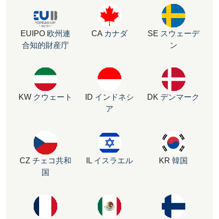
EUIPO
欧州連
CA
カナダ
SE
スウェーデ
合知的財産庁
ン
KW
クウェート
ID
インドネシ
DK
デンマーク
ア
CZ
チェコ共和
IL
イスラエル
KR
韓国
国