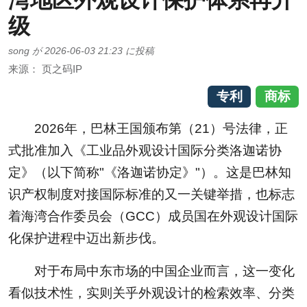
湾地区外观设计保护体系再升
级
song
が
2026-06-03 21:23
に投稿
来源：
页之码IP
专利
商标
2026年，巴林王国颁布第（21）号法律，正
式批准加入《工业品外观设计国际分类洛迦诺协
定》（以下简称"《洛迦诺协定》"）。这是巴林知
识产权制度对接国际标准的又一关键举措，也标志
着海湾合作委员会（GCC）成员国在外观设计国际
化保护进程中迈出新步伐。
对于布局中东市场的中国企业而言，这一变化
看似技术性，实则关乎外观设计的检索效率、分类