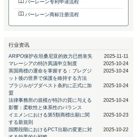
バーレーン专利申请流程
バーレーン商标注册流程
行业资讯
ARIPO保护在坦桑尼亚的效力已然丧失
2025-11-11
マレーシアの特許異議申立制度
2025-10-24
英国商標の運命を掌握する：ブレグジ
2025-10-24
ット後の世界で保護を維持する方法
ブラジルがブダペスト条約に正式に加
2025-10-24
盟
法律事務所の規模が特許の質に与える
2025-10-24
影響：柔軟性と体系性のバランス
イエメンにおける第5類商標出願に関
2025-10-23
する新規則
国際段階におけるPCT出願の変更に対
2025-10-22
する効果的な戦略